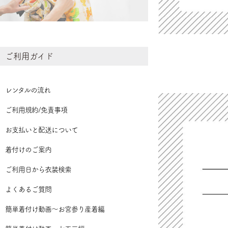
ご利用ガイド
レンタルの流れ
ご利用規約/免責事項
お支払いと配送について
着付けのご案内
ご利用日から衣装検索
よくあるご質問
簡単着付け動画～お宮参り産着編