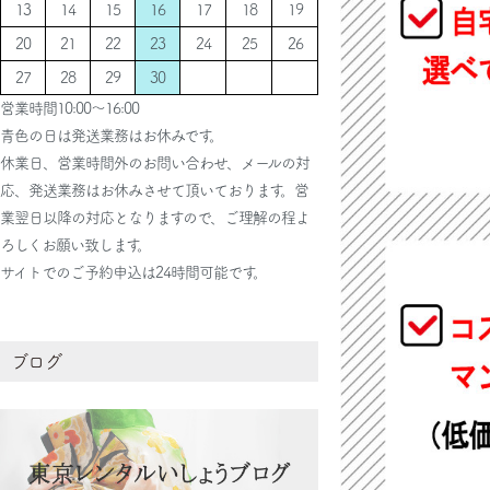
13
14
15
16
17
18
19
20
21
22
23
24
25
26
27
28
29
30
営業時間10:00〜16:00
青色の日は発送業務はお休みです。
休業日、営業時間外のお問い合わせ、メールの対
応、発送業務はお休みさせて頂いております。営
業翌日以降の対応となりますので、ご理解の程よ
ろしくお願い致します。
サイトでのご予約申込は24時間可能です。
ブログ