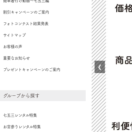
簡単着付け動画～七五三編
割引キャンペーンのご案内
フォトコンテスト結果発表
サイトマップ
お客様の声
重要なお知らせ
❮
プレゼントキャンペーンのご案内
グループから探す
七五三レンタル特集
お宮参りレンタル特集