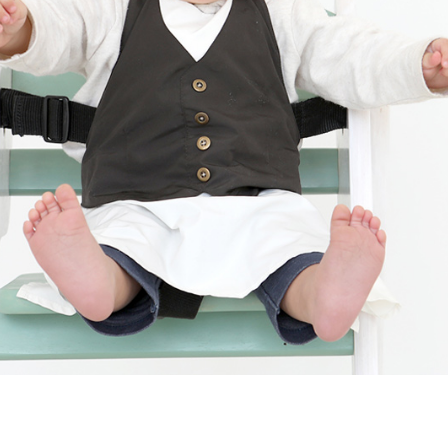
お宮参り 男の子 産着レンタル
（2月～12月利用）
付け方
お宮参り 女の子 産着レンタル
ル（成人式・1月利
ベビー衣装レンタル（100日・1歳 男の
子）
（七五三・お正月）
ベビー衣装レンタル（100日・1歳 女の
 着物レンタル
子）
 袴レンタル