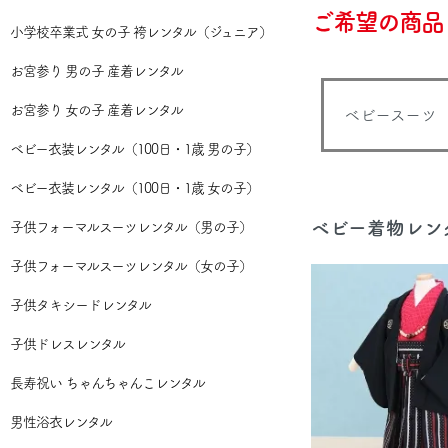
ご希望の商品
小学校卒業式 女の子 袴レンタル（ジュニア）
お宮参り 男の子 産着レンタル
お宮参り 女の子 産着レンタル
ベビースーツ
ベビー衣装レンタル（100日・1歳 男の子）
ベビー衣装レンタル（100日・1歳 女の子）
ベビー着物レン
子供フォーマルスーツレンタル（男の子）
子供フォーマルスーツレンタル（女の子）
子供タキシードレンタル
子供ドレスレンタル
長寿祝い ちゃんちゃんこレンタル
男性浴衣レンタル