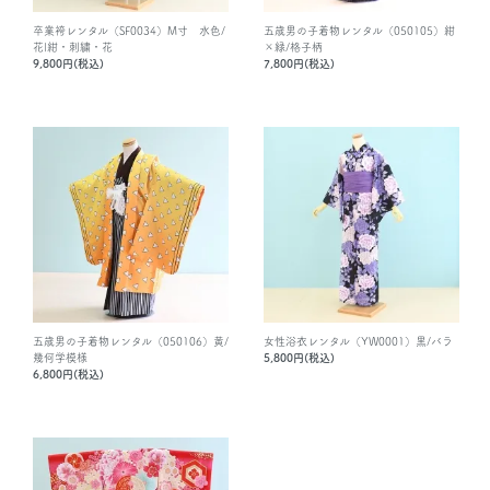
卒業袴レンタル（SF0034）M寸 水色/
五歳男の子着物レンタル（050105）紺
花|紺・刺繍・花
×緑/格子柄
9,800円(税込)
7,800円(税込)
五歳男の子着物レンタル（050106）黄/
女性浴衣レンタル（YW0001）黒/バラ
幾何学模様
5,800円(税込)
6,800円(税込)