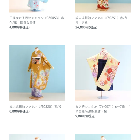
三歳女の子着物レンタル（030053）水
成人式振袖レンタル（FS0251）赤/熨
色/花 陽気な天使
斗・古典
4,800円(税込)
24,800円(税込)
成人式振袖レンタル（FS0320）黄/桜
女児袴レンタル（7H0071）6～7歳 う
8,800円(税込)
す黄緑/花|紺/刺繍・桜
9,800円(税込)