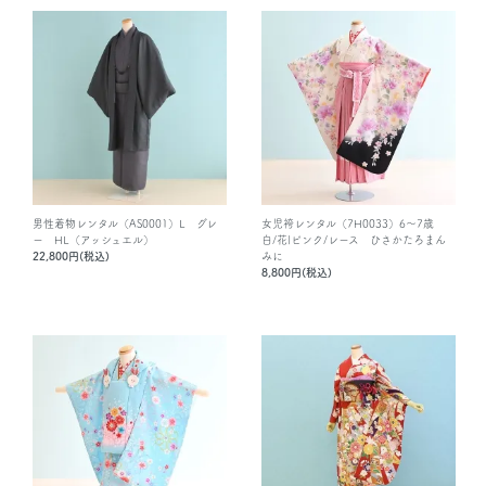
男性着物レンタル（AS0001）L グレ
女児袴レンタル（7H0033）6～7歳
ー HL（アッシュエル）
白/花|ピンク/レース ひさかたろまん
22,800円(税込)
みに
8,800円(税込)