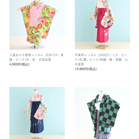
三歳女の子着物レンタル（030124）黄
卒業袴レンタル（SF0031）L寸 ピン
緑・ピンク/花・松 式部浪漫
ク/花|濃いピンク/刺繍・梅・雪輪 山
4,800円(税込)
本寛斎
19,800円(税込)