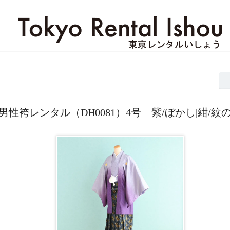
男性袴レンタル（DH0081）4号 紫/ぼかし|紺/紋