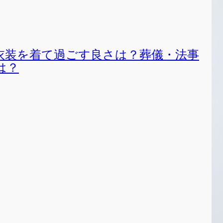
衣装を着て過ごす良さは？葬儀・法事
は？