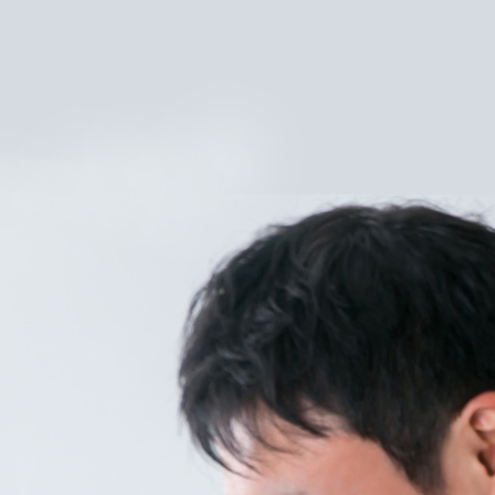
2025
年11
月25
日
—
by
rental
ishou
in