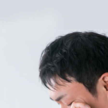
2025
年11
月20
日
—
by
rental
ishou