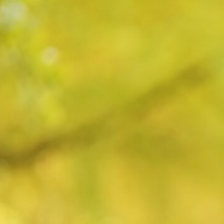
2025
年11
月11
日
—
by
rental
ishou