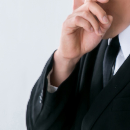
in
【葬
儀・
法事
特
集】
情報
, 
イベ
ント
特集
情報
, 
喪服
衣装
情報