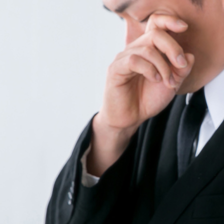
【葬
儀・
法事
特
集】
情報
, 
スー
ツ女
の子
衣装
情報
, 
スー
ツ男
の子
衣装
情報
, 
喪服