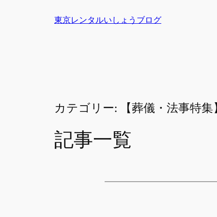
内
東京レンタルいしょうブログ
容
を
ス
キ
ッ
プ
カテゴリー:
【葬儀・法事特集
記事一覧