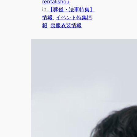
rentalishou
in
【葬儀・法事特集】
情報
, 
イベント特集情
報
, 
喪服衣装情報