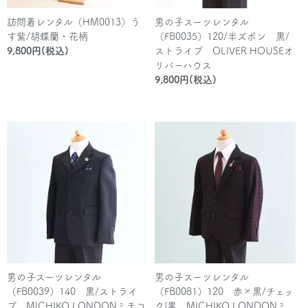
訪問着レンタル（HM0013）う
男の子スーツレンタル
す紫/胡蝶蘭・花柄
（FB0035）120/半ズボン 黒/
9,800円(税込)
ストライプ OLIVER HOUSEオ
リバーハウス
9,800円(税込)
男の子スーツレンタル
男の子スーツレンタル
（FB0039）140 黒/ストライ
（FB0081）120 赤×黒/チェッ
プ MICHIKO LONDONミチコ
ク|黒 MICHIKO LONDONミ