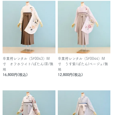
卒業袴レンタル（SF0043）M
卒業袴レンタル（SF0044）M
寸 オフホワイト/ぼたん|茶/無
寸 うす紫/ぼたん|ベージュ/無
地
地
16,800円(税込)
12,800円(税込)