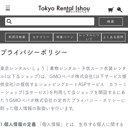
検索
レンタルにつ
TOP
> プライバシーポリシー
利用日検索
カテゴリー
特集ぺージ
よくある質問
いて
プライバシーポリシー
東京レンタルいしょう｜着物レンタル・子供スーツ衣装レンタ
ル(以下当ショップ)は、
GMOペパボ株式会社
(以下サービス提
供会社)の提供するショッピングカートASPサービス
カラーミ
ーショップ
(当サービス)を利用して当ショップを開設するにあ
たりGMOペパボ株式会社の定めた
プライバシー・ポリシー
に
則った個人情報の取扱いを行います。
1.個人情報の定義
「個人情報」とは、生存する個人に関する