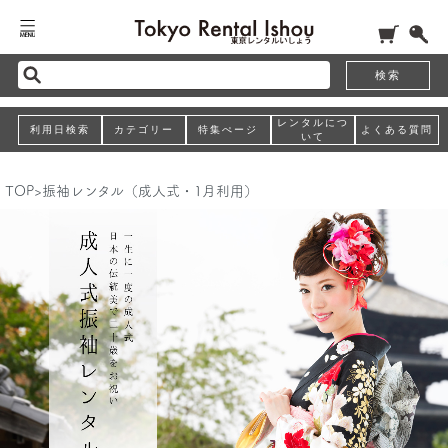
検索
レンタルにつ
利用日検索
カテゴリー
特集ぺージ
よくある質問
いて
TOP
>
振袖レンタル（成人式・1月利用）