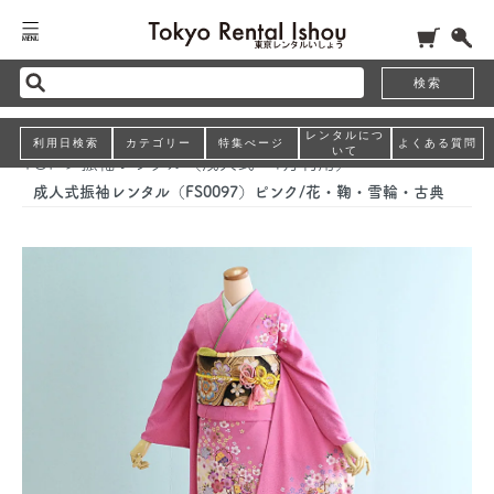
検索
レンタルにつ
利用日検索
カテゴリー
特集ぺージ
よくある質問
いて
TOP
>
振袖レンタル（成人式・1月利用）
成人式振袖レンタル（FS0097）ピンク/花・鞠・雪輪・古典