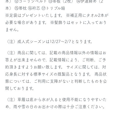
本） ⑫コーリンベルト ⑬帯板（2枚） ⑭伊達締め（2
本） ⑮帯枕 ⑯衿芯 ⑰トリプル紐
※足袋はプレゼントいたします。
※補正用にタオル2本が
必要な場合があります。
※髪飾りはセットに入っており
ません。
（注）成人式シーズンは12/27～2/7となります。
（注）商品に関しては、記載の商品情報以外の情報はお
答えが出来ませんので、記載情報により、ご判断、ご予
約頂きますようお願い致します。 サイズに関しては、対
応身長に対する標準サイズの既製品となります。 商品状
態については、ご利用に支障がないと判断したものを公
開しております。
（注）草履は底から水が入ると使用不能になりやすいた
め、雨や雪の日のお出かけの際は十分ご注意ください。