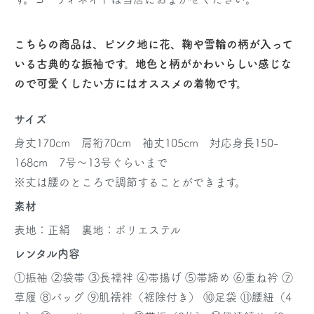
こちらの商品は、ピンク地に花、鞠や雪輪の柄が入って
いる古典的な振袖です。地色と柄がかわいらしい感じな
ので可愛くしたい方にはオススメの着物です。
サイズ
身丈170cm 肩裄70cm 袖丈105cm 対応身長150-
168cm 7号～13号ぐらいまで
※丈は腰のところで調節することができます。
素材
表地：正絹 裏地：ポリエステル
レンタル内容
①振袖 ②袋帯 ③長襦袢 ④帯揚げ ⑤帯締め ⑥重ね衿 ⑦
草履 ⑧バッグ ⑨肌襦袢（裾除付き） ⑩足袋 ⑪腰紐（4