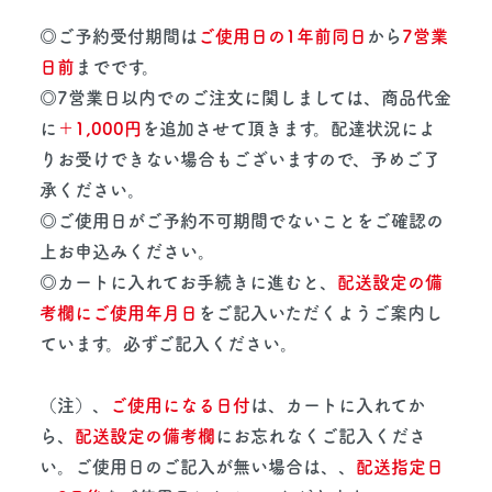
◎ご予約受付期間は
ご使用日の1年前同日
から
7営業
日前
までです。
◎7営業日以内でのご注文に関しましては、商品代金
に
＋1,000円
を追加させて頂きます。配達状況によ
りお受けできない場合もございますので、予めご了
承ください。
◎ご使用日がご予約不可期間でないことをご確認の
上お申込みください。
◎カートに入れてお手続きに進むと、
配送設定の備
考欄にご使用年月日
をご記入いただくようご案内し
ています。必ずご記入ください。
（注）、
ご使用になる日付
は、カートに入れてか
ら、
配送設定の備考欄
にお忘れなくご記入くださ
い。ご使用日のご記入が無い場合は、、
配送指定日