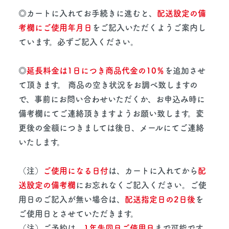
◎カートに入れてお手続きに進むと、
配送設定の備
考欄にご使用年月日
をご記入いただくようご案内し
ています。必ずご記入ください。
◎
延長料金は1日につき商品代金の10％
を追加させ
て頂きます。 商品の空き状況をお調べ致しますの
で、事前にお問い合わせいただくか、お申込み時に
備考欄にてご連絡頂きますようお願い致します。変
更後の金額につきましては後日、メールにてご連絡
いたします。
（注）
ご使用になる日付
は、カートに入れてから
配
送設定の備考欄
にお忘れなくご記入ください。ご使
用日のご記入が無い場合は、
配送指定日の2日後
を
ご使用日とさせていただきます。
（注）ご予約は、
1年先同日ご使用日
まで可能です