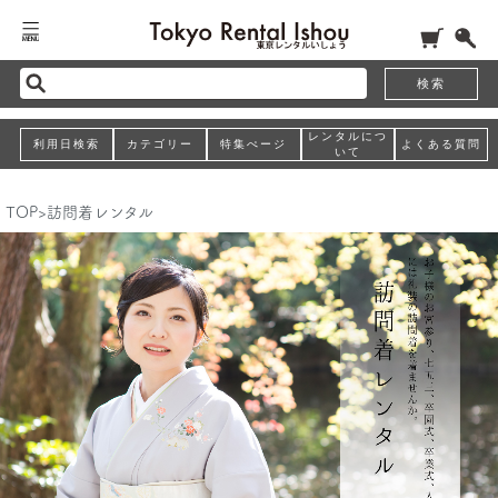
検索
レンタルにつ
利用日検索
カテゴリー
特集ぺージ
よくある質問
いて
TOP
>
訪問着レンタル