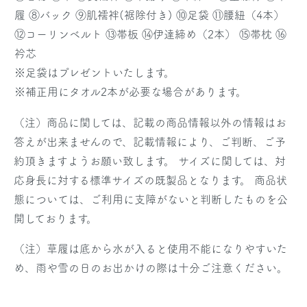
履 ⑧バック ⑨肌襦袢(裾除付き) ⑩足袋 ⑪腰紐（4本）
⑫コーリンベルト ⑬帯板 ⑭伊達締め（2本） ⑮帯枕 ⑯
衿芯
※足袋はプレゼントいたします。
※補正用にタオル2本が必要な場合があります。
（注）商品に関しては、記載の商品情報以外の情報はお
答えが出来ませんので、記載情報により、ご判断、ご予
約頂きますようお願い致します。 サイズに関しては、対
応身長に対する標準サイズの既製品となります。 商品状
態については、ご利用に支障がないと判断したものを公
開しております。
（注）草履は底から水が入ると使用不能になりやすいた
め、雨や雪の日のお出かけの際は十分ご注意ください。