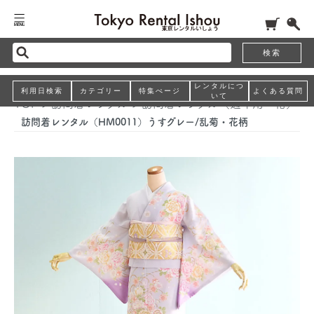
検索
レンタルにつ
利用日検索
カテゴリー
特集ぺージ
よくある質問
いて
TOP
>
訪問着レンタル
>
訪問着レンタル（通年用・袷）
訪問着レンタル（HM0011）うすグレー/乱菊・花柄