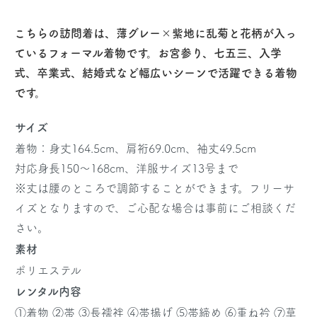
こちらの訪問着は、薄グレー×紫地に乱菊と花柄が入っ
ているフォーマル着物です。お宮参り、七五三、入学
式、卒業式、結婚式など幅広いシーンで活躍できる着物
です。
サイズ
着物：身丈164.5cm、肩裄69.0cm、袖丈49.5cm
対応身長150～168cm、洋服サイズ13号まで
※丈は腰のところで調節することができます。フリーサ
イズとなりますので、ご心配な場合は事前にご相談くだ
さい。
素材
ポリエステル
レンタル内容
①着物 ②帯 ③長襦袢 ④帯揚げ ⑤帯締め ⑥重ね衿 ⑦草