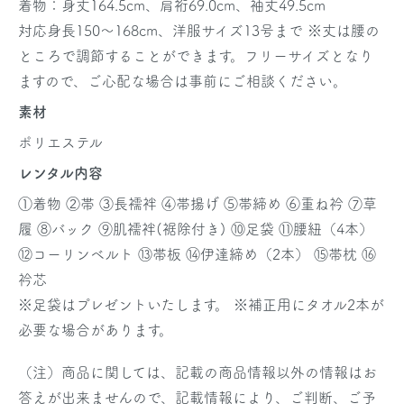
着物：身丈164.5cm、肩裄69.0cm、袖丈49.5cm
対応身長150～168cm、洋服サイズ13号まで
※丈は腰の
ところで調節することができます。フリーサイズとなり
ますので、ご心配な場合は事前にご相談ください。
素材
ポリエステル
レンタル内容
①着物 ②帯 ③長襦袢 ④帯揚げ ⑤帯締め ⑥重ね衿 ⑦草
履 ⑧バック ⑨肌襦袢(裾除付き) ⑩足袋 ⑪腰紐（4本）
⑫コーリンベルト ⑬帯板 ⑭伊達締め（2本） ⑮帯枕 ⑯
衿芯
※足袋はプレゼントいたします。
※補正用にタオル2本が
必要な場合があります。
（注）商品に関しては、記載の商品情報以外の情報はお
答えが出来ませんので、記載情報により、ご判断、ご予