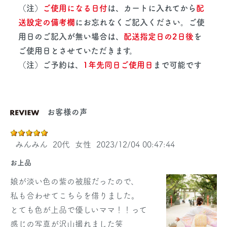
（注）
ご使用になる日付
は、カートに入れてから
配
送設定の備考欄
にお忘れなくご記入ください。ご使
用日のご記入が無い場合は、
配送指定日の2日後
を
ご使用日とさせていただきます。
（注）ご予約は、
1年先同日ご使用日
まで可能です
お客様の声
みんみん
20代
女性
2023/12/04 00:47:44
お上品
娘が淡い色の紫の被服だったので、
私も合わせてこちらを借りました。
とても色が上品で優しいママ！！って
感じの写真が沢山撮れました笑