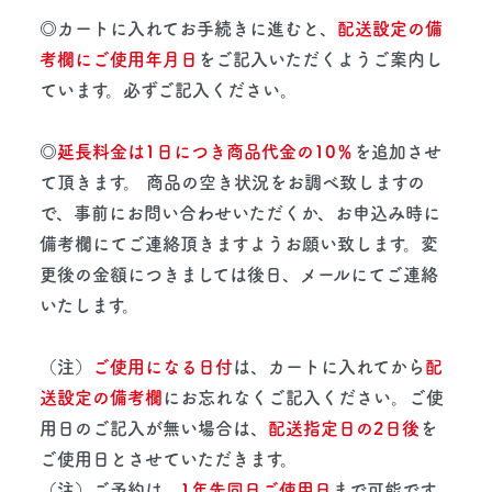
◎カートに入れてお手続きに進むと、
配送設定の備
考欄にご使用年月日
をご記入いただくようご案内し
ています。必ずご記入ください。
◎
延長料金は1日につき商品代金の10％
を追加させ
て頂きます。 商品の空き状況をお調べ致しますの
で、事前にお問い合わせいただくか、お申込み時に
備考欄にてご連絡頂きますようお願い致します。変
更後の金額につきましては後日、メールにてご連絡
いたします。
（注）
ご使用になる日付
は、カートに入れてから
配
送設定の備考欄
にお忘れなくご記入ください。ご使
用日のご記入が無い場合は、
配送指定日の2日後
を
ご使用日とさせていただきます。
（注）ご予約は、
1年先同日ご使用日
まで可能です