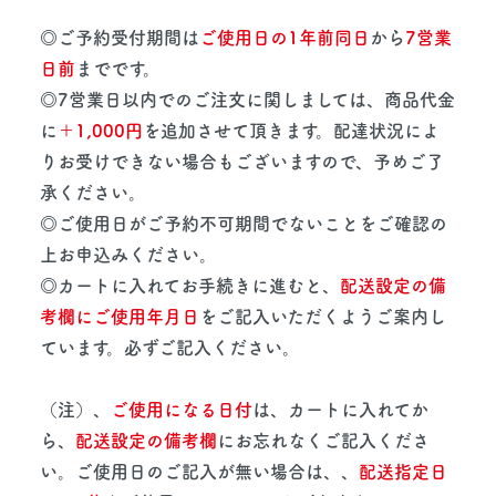
◎ご予約受付期間は
ご使用日の1年前同日
から
7営業
日前
までです。
◎7営業日以内でのご注文に関しましては、商品代金
に
＋1,000円
を追加させて頂きます。配達状況によ
りお受けできない場合もございますので、予めご了
承ください。
◎ご使用日がご予約不可期間でないことをご確認の
上お申込みください。
◎カートに入れてお手続きに進むと、
配送設定の備
考欄にご使用年月日
をご記入いただくようご案内し
ています。必ずご記入ください。
（注）、
ご使用になる日付
は、カートに入れてか
ら、
配送設定の備考欄
にお忘れなくご記入くださ
い。ご使用日のご記入が無い場合は、、
配送指定日