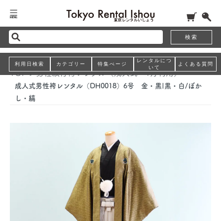
検索
レンタルにつ
利用日検索
カテゴリー
特集ぺージ
よくある質問
いて
TOP
>
男性紋付袴レンタル（成人式・1月利用）
成人式男性袴レンタル（DH0018）6号 金・黒|黒・白/ぼか
し・縞