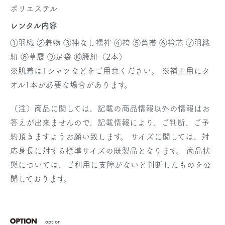
ポリエステル
レンタル内容
①羽織 ②着物 ③袖なし襦袢 ④袴 ⑤角帯 ⑥衿芯 ⑦羽織
紐 ⑧草履 ⑨足袋 ⑩腰紐（2本）
※肌着はTシャツなどをご用意ください。
※補正用にタ
オル1本が必要な場合があります。
（注）商品に関しては、記載の商品情報以外の情報はお
答えが出来ませんので、記載情報により、ご判断、ご予
約頂きますようお願い致します。 サイズに関しては、対
応身長に対する標準サイズの既製品となります。 商品状
態については、ご利用に支障がないと判断したものを公
開しております。
option