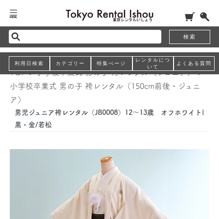
検索
レンタルにつ
利用日検索
カテゴリー
特集ぺージ
よくある質問
いて
TOP
>
小学校卒業式 男の子 袴レンタル（ジュニア）
>
小学校卒業式 男の子 袴レンタル（150cm前後・ジュニ
ア）
男児ジュニア袴レンタル（JB0008）12～13歳 オフホワイト|
黒・金/若松