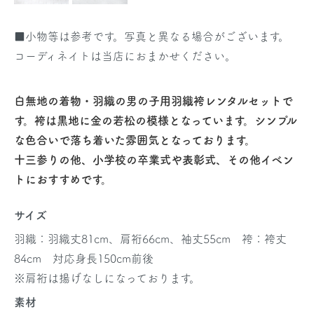
■小物等は参考です。写真と異なる場合がございます。
コーディネイトは当店におまかせください。
白無地の着物・羽織の男の子用羽織袴レンタルセットで
す。袴は黒地に金の若松の模様となっています。シンプル
な色合いで落ち着いた雰囲気となっております。
十三参りの他、小学校の卒業式や表彰式、その他イベン
トにおすすめです。
サイズ
羽織：羽織丈81cm、肩裄66cm、袖丈55cm 袴：袴丈
84cm 対応身長150cm前後
※肩裄は揚げなしになっております。
素材