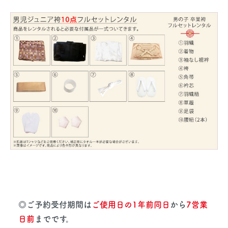
◎ご予約受付期間は
ご使用日の1年前同日
から
7営業
日前
までです。