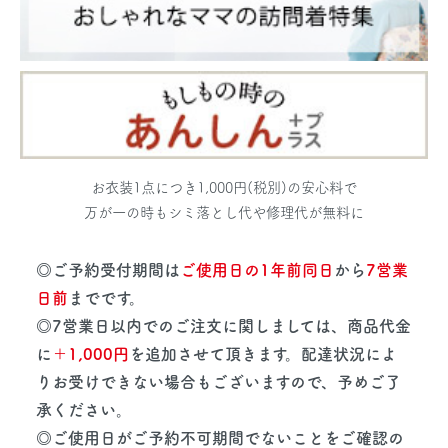
お衣装1点につき1,000円(税別)の安心料で
万が一の時もシミ落とし代や修理代が無料に
◎ご予約受付期間は
ご使用日の1年前同日
から
7営業
日前
までです。
◎7営業日以内でのご注文に関しましては、商品代金
に
＋1,000円
を追加させて頂きます。配達状況によ
りお受けできない場合もございますので、予めご了
承ください。
◎ご使用日がご予約不可期間でないことをご確認の