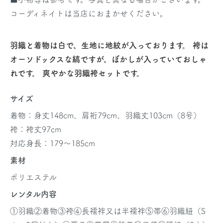
コーディネイトは当店におまかせください。
羽織と着物は白で、生地に地紋が入っております。 袴は
オーソドックスな縞ですが、ぼかしが入っていておしゃ
れです。 爽やかな羽織袴セットです。
サイズ
着物：身丈148cm、肩裄79cm、羽織丈103cm（8号）
袴：袴丈97cm
対応身長：179～185cm
素材
ポリエステル
レンタル内容
①羽織②着物③袴④長襦袢又は半襦袢⑤帯⑥羽織紐（S