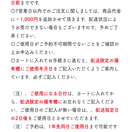
日前
までです。
◎7営業日以内でのご注文に関しましては、商品代金
に
＋1,000円
を追加させて頂きます。配達状況によ
りお受けできない場合もございますので、予めご了
承ください。
◎ご使用日がご予約不可期間でないことをご確認の
上お申込みください。
◎カートに入れてお手続きに進むと、
配送設定の備
考欄にご使用年月日
をご記入いただくようご案内し
ています。必ずご記入ください。
（注）、
ご使用になる日付
は、カートに入れてか
ら、
配送設定の備考欄
にお忘れなくご記入くださ
い。ご使用日のご記入が無い場合は、、
配送指定日
の2日後
をご使用日とさせていただきます。
（注）ご予約は、
1年先同日ご使用日
まで可能です