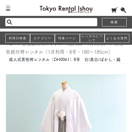
検索
レンタルにつ
利用日検索
カテゴリー
特集ぺージ
よくある質問
いて
TOP
>
男性紋付袴レンタル（成人式・1月利用）
>
男性
色紋付袴レンタル（1月利用・8号・180～185cm）
成人式男性袴レンタル（DH0061）8号 白|黒白/ぼかし・縞