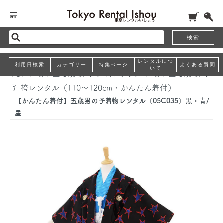
検索
レンタルにつ
利用日検索
カテゴリー
特集ぺージ
よくある質問
いて
TOP
>
七五三 5歳 男の子 袴レンタル
>
七五三 5歳 男の
子 袴レンタル（110～120cm・かんたん着付）
【かんたん着付】五歳男の子着物レンタル（05C035）黒・青/
星