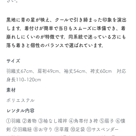
さい。
黒地に青の星が映え、クールで引き締まった印象を演出
します。着付けが簡単で当日もスムーズに準備でき、着
崩れしにくいのが特徴です。同系統で迷っている方にも
落ち着きと個性のバランスで選ばれています。
サイズ
羽織丈67cm、肩裄49cm、袖丈54cm、袴丈60cm 対応
身長110-120cm
素材
ポリエステル
レンタル内容
①羽織 ②着物 ③袖なし襦袢 ④角帯付き袴 ⑤扇子 ⑥懐
剣 ⑦羽織紐 ⑧お守り ⑨草履 ⑩足袋 ⑪サスペンダー