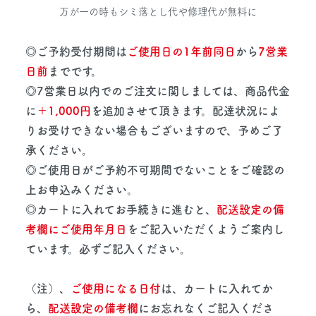
万が一の時もシミ落とし代や修理代が無料に
◎ご予約受付期間は
ご使用日の1年前同日
から
7営業
日前
までです。
◎7営業日以内でのご注文に関しましては、商品代金
に
＋1,000円
を追加させて頂きます。配達状況によ
りお受けできない場合もございますので、予めご了
承ください。
◎ご使用日がご予約不可期間でないことをご確認の
上お申込みください。
◎カートに入れてお手続きに進むと、
配送設定の備
考欄にご使用年月日
をご記入いただくようご案内し
ています。必ずご記入ください。
（注）、
ご使用になる日付
は、カートに入れてか
ら、
配送設定の備考欄
にお忘れなくご記入くださ