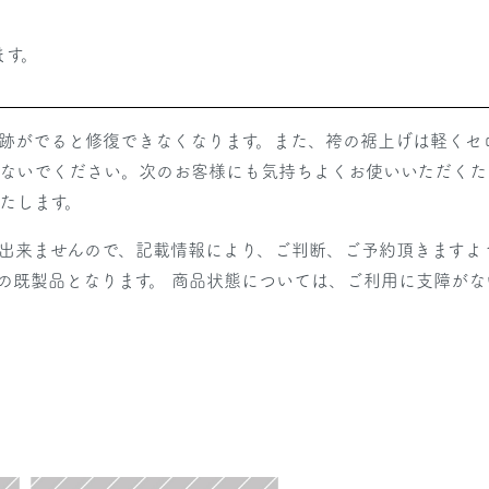
ます。
跡がでると修復できなくなります。また、袴の裾上げは軽くセ
ないでください。次のお客様にも気持ちよくお使いいただくた
たします。
出来ませんので、記載情報により、ご判断、ご予約頂きますよ
の既製品となります。 商品状態については、ご利用に支障がな