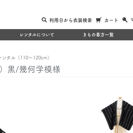
利用日から衣装検索
カート
レンタルについて
きもの着方一覧
～12月利用）
集
却までの流れ
け方
七五三 7歳 男の子 袴レンタル
【七五三洋装特集】兄弟姉妹・子供ス
レンタル（110～120cm）
ーツレンタル
人式・1月利用）
特集
いて
け方
七五三 5歳 男の子 袴レンタル
6）黒/幾何学模様
卒業式レンタル特集
大人女性）
タル特集
約/免責事項
着付け方
七五三 3歳 女の子 着物レンタル
卒園卒業式＆入学式レンタル特集
結婚式）
集
の着付け方
七五三 3歳 男の子 着物レンタル
成人式レンタル特集
着物レンタル
ん着付け
小学校卒業式 男の子 袴レンタル（ジュ
ニア）
お正月レンタル特集
入学式・卒業式・七
 浴衣レンタル特集
着付け方
小学校卒業式 女の子 袴レンタル（ジュ
100日記念・初節句レンタル特集
集
け方
ニア）
（葬儀・葬式）
お受験レンタル特集
子）かんたん着付け