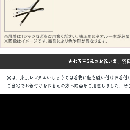
★七五三5歳のお祝い着、羽
実は、東京レンタルいしょうでは着物に紐を縫い付けお着付け
ご自宅でお着付けをお考えの方へ動画をご用意しました。ぜひ