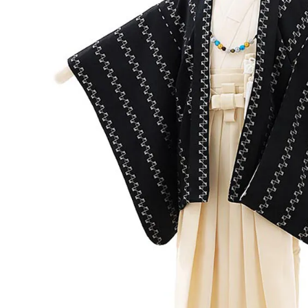
男性紋付袴レンタル
お宮参り産着の着
男性紋付袴レンタ
用）
男性着物レンタル
七五三 7歳 女の子
七五三 7歳 女の子