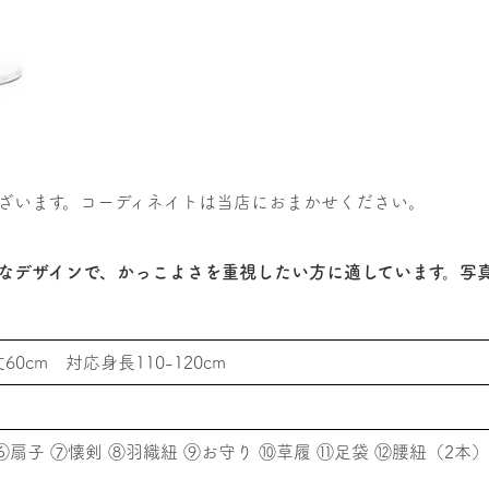
ざいます。コーディネイトは当店におまかせください。
なデザインで、かっこよさを重視したい方に適しています。写
60cm 対応身長110-120cm
⑥扇子 ⑦懐剣 ⑧羽織紐 ⑨お守り ⑩草履 ⑪足袋 ⑫腰紐（2本）