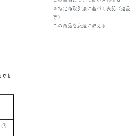
この商品について問い合わせる
≫特定商取引法に基づく表記（返品
等）
この商品を友達に教える
真でも
 ⑬