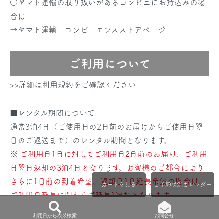
○ヤマト運輸の取り扱いがあるコンビニにお持込みの場
合は
→
ヤマト運輸 コンビニエンスストアページ
ご利用について
>>詳細は利用規約をご確認ください
■レンタル期間について
通常3泊4日（ご使用日の2日前のお届けからご使用日翌
日のご返送まで）のレンタル期間となります。
※
ご利用日1日に対してご利用日2日前のお届け、ご利用
日翌日返却の3泊4日となります。お客様のご都合により
さらに1日前の到着希望、返却日1日延長希望の場合は、
カートを見る
ご予約状況カレンダー
ご利用日延長に関わらず延長1追加となります。
※長期ご利用希望の場合はご連絡ください。商品・季節
利用日から衣装検索
お問合せ