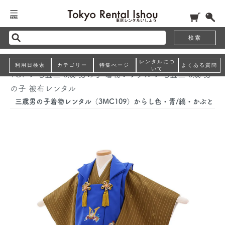
検索
レンタルにつ
利用日検索
カテゴリー
特集ぺージ
よくある質問
いて
TOP
>
七五三 3歳 男の子 着物レンタル
>
七五三 3歳 男
の子 被布レンタル
三歳男の子着物レンタル（3MC109）からし色・青/縞・かぶと