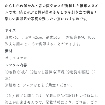
からし色の温かみと青の爽やかさが調和した被布スタイ
ルです。縞とかぶと柄が男の子らしさを引き立て明るく
楽しい雰囲気で写真を残したい方におすすめです。
サイズ
身丈76cm、肩裄42cm、袖丈56cm 対応身長90-100cm
※丈は腰のところで調節することができます。
素材
ポリエステル
レンタル内容
①着物 ②被布 ③袖なし襦袢 ④草履 ⑤足袋 ⑥腰紐（2
本）
※肌着はTシャツなどをご用意ください。
（注）商品に関しては、記載の商品情報以外の情報はお
答えが出来ませんので、記載情報により、ご判断、ご予