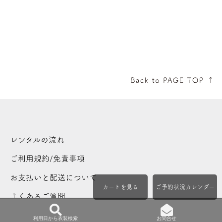
レンタルの流れ
ご利用規約/免責事項
お支払いと配送について
カートを見る
ご予約状況カレンダー
よくあるご質問
簡単着付け動画～お宮参り産着編
利用日から衣装検索
お問合せ