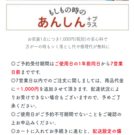
お衣装1点につき1,000円(税別)の安心料で
万が一の時もシミ落とし代や修理代が無料に
◎ご予約受付期間は
ご使用日の1年前同日
から
7営業
日前
までです。
◎7営業日以内でのご注文に関しましては、商品代金
に
＋1,000円
を追加させて頂きます。配達状況によ
りお受けできない場合もございますので、予めご了
承ください。
◎ご使用日がご予約不可期間でないことをご確認の
上お申込みください。
◎カートに入れてお手続きに進むと、
配送設定の備