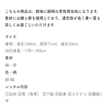
こちらの商品は、紺地に縞柄の男性用浴衣になります。
素材には綿と麻を使用しており、通気性が良く暑い夏も
涼しくお過ごしいただけます。
サイズ
着物：身丈148cm、肩裄71cm、袖丈50cm
対応身長：178～183cm
素材
綿・麻
色・柄
紺/縞
レンタル内容
①浴衣 ②帯（角帯） ③下駄 ④肌着 ⑤ステテコ ⑥腰紐1
本