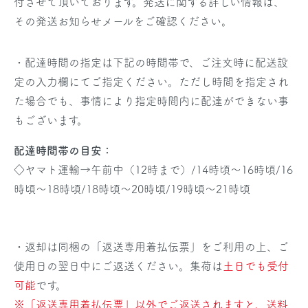
付させて頂いております。発送に関する詳しい情報は、
その発送お知らせメールをご確認ください。
・配達時間の指定は下記の時間帯で、ご注文時に配送設
定の入力欄にてご指定ください。ただし時間を指定され
た場合でも、事情により指定時間内に配達ができない事
もございます。
配達時間帯の目安：
◇ヤマト運輸→午前中（12時まで）/14時頃～16時頃/16
時頃～18時頃/18時頃～20時頃/19時頃～21時頃
・返却は同梱の「返送専用着払伝票」をご利用の上、ご
使用日の翌日中にご返送ください。集荷は
土日でも受付
可能
です。
※「返送専用着払伝票」以外でご返送されますと、送料