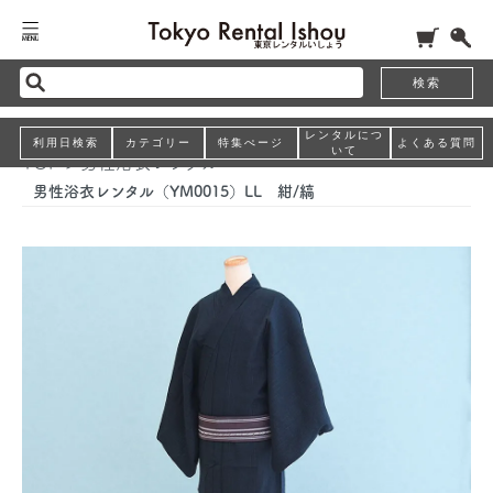
検索
レンタルにつ
利用日検索
カテゴリー
特集ぺージ
よくある質問
いて
TOP
>
男性浴衣レンタル
男性浴衣レンタル（YM0015）LL 紺/縞