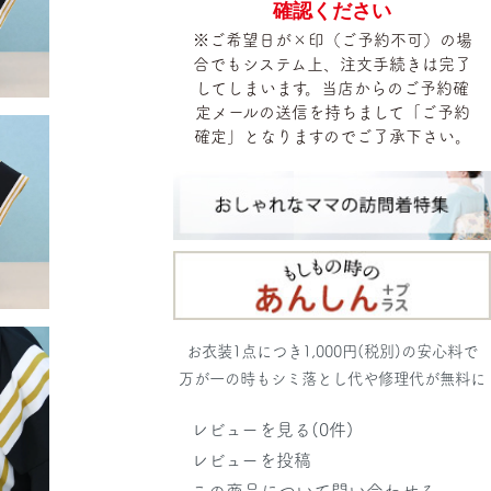
女性浴衣レンタル
確認ください
※ご希望日が×印（ご予約不可）の場
卒園式 男の子 袴レンタル
合でもシステム上、注文手続きは完了
卒園式 女の子 袴レンタル
してしまいます。当店からのご予約確
定メールの送信を持ちまして「ご予約
確定」となりますのでご了承下さい。
お衣装1点につき1,000円(税別)の安心料で
万が一の時もシミ落とし代や修理代が無料に
レビューを見る(0件)
レビューを投稿