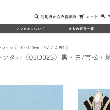
利用日から衣装検索
カート
レンタルについて
きもの着方一覧
～12月利用）
集
却までの流れ
け方
七五三 7歳 男の子 袴レンタル
【七五三洋装特集】兄弟姉妹・子供ス
レンタル（110～120cm・かんたん着付）
ーツレンタル
人式・1月利用）
特集
いて
け方
七五三 5歳 男の子 袴レンタル
ンタル（05D025）黒・白/市松
卒業式レンタル特集
大人女性）
タル特集
約/免責事項
着付け方
七五三 3歳 女の子 着物レンタル
卒園卒業式＆入学式レンタル特集
結婚式）
集
の着付け方
七五三 3歳 男の子 着物レンタル
成人式レンタル特集
着物レンタル
ん着付け
小学校卒業式 男の子 袴レンタル（ジュ
ニア）
お正月レンタル特集
入学式・卒業式・七
 浴衣レンタル特集
着付け方
小学校卒業式 女の子 袴レンタル（ジュ
100日記念・初節句レンタル特集
集
け方
ニア）
（葬儀・葬式）
お受験レンタル特集
子）かんたん着付け