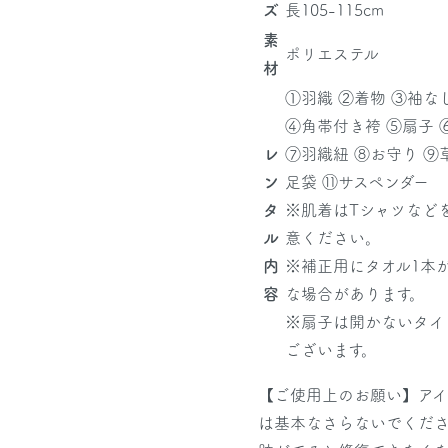
ズ
長105-115cm
素
ポリエステル
材
①羽織 ②着物 ③袖な
④角帯付き袴 ⑤扇子 
レ
⑦羽織紐 ⑧お守り ⑨
ン
足袋 ⑪サスペンダー
タ
※肌着はTシャツなど
ル
意ください。
内
※補正用にタオル1本
容
な場合があります。
※扇子は開かないタイ
ございます。
【ご使用上のお願い】ア
は基本なさらないでくだ