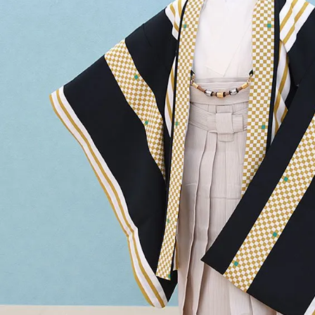
男性紋付袴レンタル
お宮参り産着の着
男性紋付袴レンタ
用）
男性着物レンタル
七五三 7歳 女の子
七五三 7歳 女の子