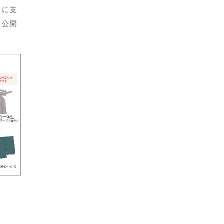
用に支
を公開