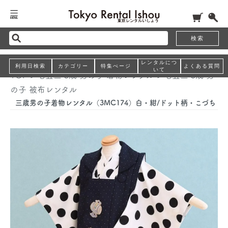
検索
レンタルにつ
利用日検索
カテゴリー
特集ぺージ
よくある質問
いて
TOP
>
七五三 3歳 男の子 着物レンタル
>
七五三 3歳 男
の子 被布レンタル
三歳男の子着物レンタル（3MC174）白・紺/ドット柄・こづち