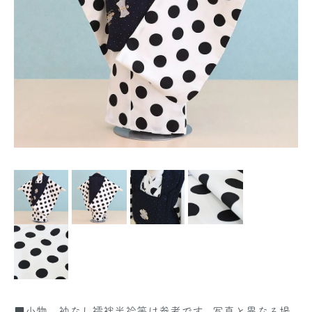
■小物、袖なし襦袢半衿等は参考です。写真と異なる場