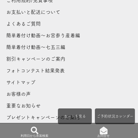
ご利用規約/免責事項
お支払いと配送について
よくあるご質問
簡単着付け動画～お宮参り産着編
簡単着付け動画～七五三編
割引キャンペーンのご案内
フォトコンテスト結果発表
サイトマップ
お客様の声
重要なお知らせ
カートを見る
ご予約状況カレンダー
プレゼントキャンペーンのご案内
利用日から衣装検索
お問合せ