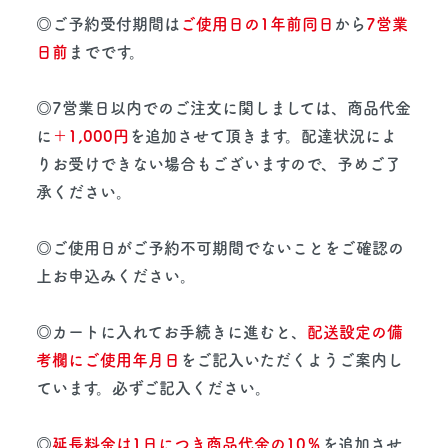
◎ご予約受付期間は
ご使用日の1年前同日
から
7営業
日前
までです。
◎7営業日以内でのご注文に関しましては、商品代金
に
＋1,000円
を追加させて頂きます。配達状況によ
りお受けできない場合もございますので、予めご了
承ください。
◎ご使用日がご予約不可期間でないことをご確認の
上お申込みください。
◎カートに入れてお手続きに進むと、
配送設定の備
考欄にご使用年月日
をご記入いただくようご案内し
ています。必ずご記入ください。
◎
延長料金は1日につき商品代金の10％
を追加させ