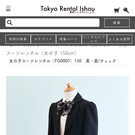
検索
レンタルにつ
利用日検索
カテゴリー
特集ぺージ
よくある質問
いて
TOP
>
子供フォーマルスーツレンタル（女の子）
>
子供
スーツレンタル（女の子 150cm）
女の子スーツレンタル（FG0007）150 黒・紫/チェック