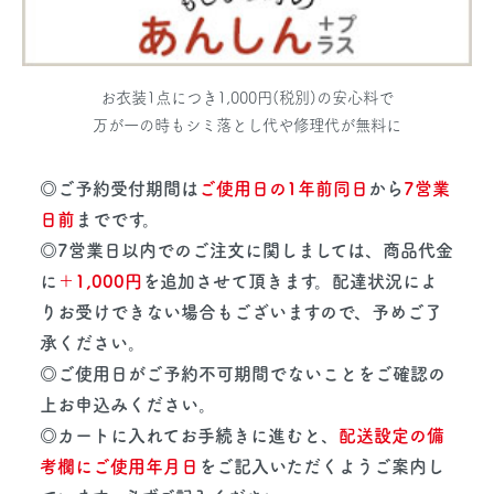
お衣装1点につき1,000円(税別)の安心料で
万が一の時もシミ落とし代や修理代が無料に
◎ご予約受付期間は
ご使用日の1年前同日
から
7営業
日前
までです。
◎7営業日以内でのご注文に関しましては、商品代金
に
＋1,000円
を追加させて頂きます。配達状況によ
りお受けできない場合もございますので、予めご了
承ください。
◎ご使用日がご予約不可期間でないことをご確認の
上お申込みください。
◎カートに入れてお手続きに進むと、
配送設定の備
考欄にご使用年月日
をご記入いただくようご案内し