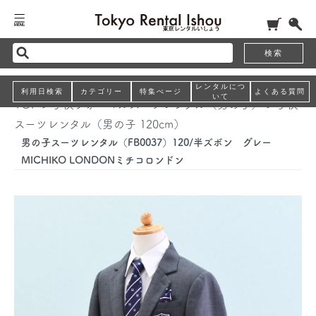
検索
レンタルにつ
利用日検索
カテゴリー
特集ぺージ
よくある質問
いて
TOP
>
子供フォーマルスーツレンタル（男の子）
>
子供
スーツレンタル（男の子 120cm）
男の子スーツレンタル（FB0037）120/半ズボン グレー
MICHIKO LONDONミチコロンドン