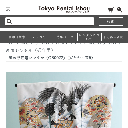
検索
レンタルにつ
利用日検索
カテゴリー
特集ぺージ
よくある質問
いて
TOP
>
お宮参り 男の子 産着レンタル
>
お宮参り 男の子
産着レンタル（通年用）
男の子産着レンタル（OB0027）白/たか・宝船