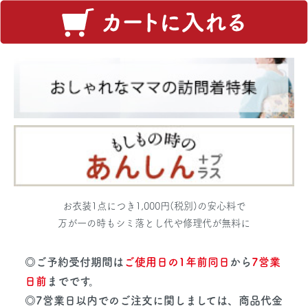
お衣装1点につき1,000円(税別)の安心料で
万が一の時もシミ落とし代や修理代が無料に
◎ご予約受付期間は
ご使用日の1年前同日
から
7営業
日前
までです。
◎7営業日以内でのご注文に関しましては、商品代金