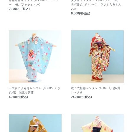
男性着物レンタル（AS0001）L グレ
女児袴レンタル（7H0033）6～7歳
ー HL（アッシュエル）
白/花|ピンク/レース ひさかたろまん
22,800円(税込)
みに
8,800円(税込)
三歳女の子着物レンタル（030053）水
成人式振袖レンタル（FS0251）赤/熨
色/花 陽気な天使
斗・古典
4,800円(税込)
24,800円(税込)