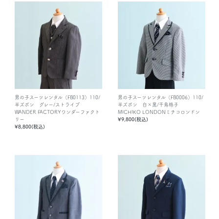
男の子スーツレンタル（FB0113）110/
男の子スーツレンタル（FB0006）110/
半ズボン グレー/ストライプ
半ズボン 白×黒/千鳥格子
WANDER FACTORYワンダーファクト
MICHIKO LONDONミチコロンドン
リー
¥9,800(税込)
¥8,800(税込)