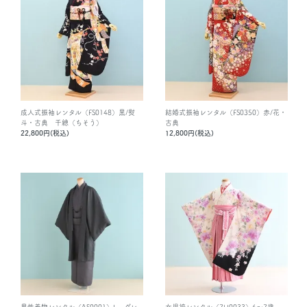
成人式振袖レンタル（FS0148）黒/熨
結婚式振袖レンタル（FS0350）赤/花・
斗・古典 千總（ちそう）
古典
22,800円(税込)
12,800円(税込)