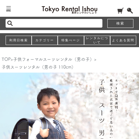
検索
レンタルにつ
利用日検索
カテゴリー
特集ぺージ
よくある質問
いて
TOP
>
子供フォーマルスーツレンタル（男の子）
>
子供スーツレンタル（男の子 110cm）