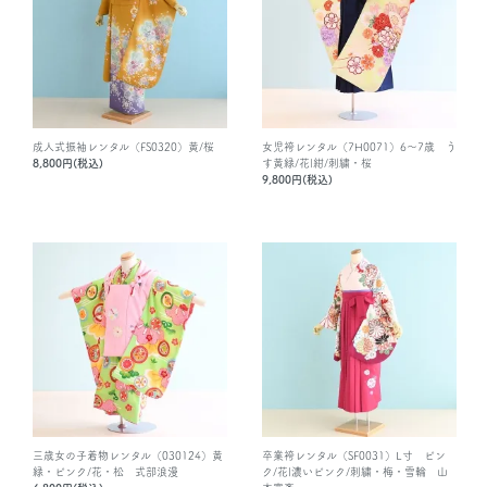
成人式振袖レンタル（FS0320）黄/桜
女児袴レンタル（7H0071）6～7歳 う
8,800円(税込)
す黄緑/花|紺/刺繍・桜
9,800円(税込)
三歳女の子着物レンタル（030124）黄
卒業袴レンタル（SF0031）L寸 ピン
緑・ピンク/花・松 式部浪漫
ク/花|濃いピンク/刺繍・梅・雪輪 山