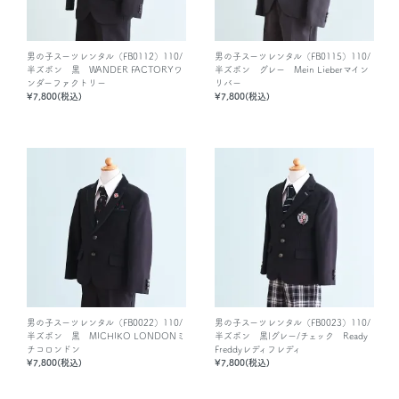
男の子スーツレンタル（FB0112）110/
男の子スーツレンタル（FB0115）110/
半ズボン 黒 WANDER FACTORYワ
半ズボン グレー Mein Lieberマイン
ンダーファクトリー
リバー
¥7,800(税込)
¥7,800(税込)
男の子スーツレンタル（FB0022）110/
男の子スーツレンタル（FB0023）110/
半ズボン 黒 MICHIKO LONDONミ
半ズボン 黒|グレー/チェック Ready
チコロンドン
Freddyレディフレディ
¥7,800(税込)
¥7,800(税込)