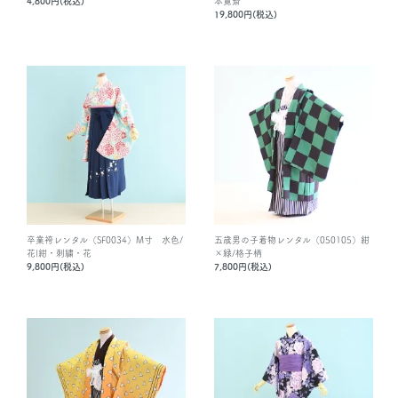
4,800円(税込)
本寛斎
19,800円(税込)
卒業袴レンタル（SF0034）M寸 水色/
五歳男の子着物レンタル（050105）紺
花|紺・刺繍・花
×緑/格子柄
9,800円(税込)
7,800円(税込)