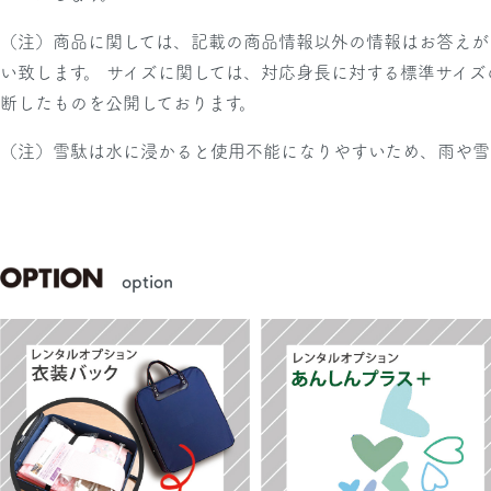
（注）商品に関しては、記載の商品情報以外の情報はお答えが
い致します。 サイズに関しては、対応身長に対する標準サイズ
断したものを公開しております。
（注）雪駄は水に浸かると使用不能になりやすいため、雨や雪
option