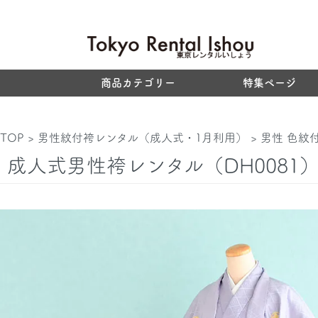
商品カテゴリー
特集ページ
レンタルについて
商品カテゴリー
きもの着方一覧
特集ページ
振袖レンタル（2月
七五三レンタル特
レンタルからご返
男性用浴衣の着付
TOP
>
男性紋付袴レンタル（成人式・1月利用）
>
男性 色紋付
振袖レンタル（成
お宮参りレンタル
お支払と配送につ
女性用浴衣の着付
成人式男性袴レンタル（DH0081）
卒業袴レンタル（
夏のお宮参りレン
レンタルご利用規
三歳女の子被布の
黒留袖レンタル（
結婚式レンタル特
五歳男の子羽織袴
訪問着レンタル
【ママ衣装特集】
五歳男の子かんた
色無地レンタル（
夏祭り・花火大会
七歳女の子着物の
五三）
発表会レンタル特
七歳女児袴の着付
女性喪服レンタル
ジュニア袴（女の