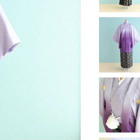
お宮参り 男の子 産着レンタル
（2月～12月利用）
付け方
お宮参り 女の子 産着レンタル
ル（成人式・1月利
ベビー衣装レンタル（100日・1歳 男の
子）
（七五三・お正月）
ベビー衣装レンタル（100日・1歳 女の
 着物レンタル
子）
 袴レンタル