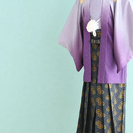
男性紋付袴レンタル
お宮参り産着の着
男性紋付袴レンタ
用）
男性着物レンタル
七五三 7歳 女の子
七五三 7歳 女の子